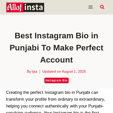
Skip
to
content
Best Instagram Bio in
Punjabi To Make Perfect
Account
By
Ijaz
Updated on
August 1, 2025
Instagram Bio
Creating the perfect Instagram bio in Punjabi can
transform your profile from ordinary to extraordinary,
helping you connect authentically with your Punjabi-
speaking audience. Your Instagram bio is the first