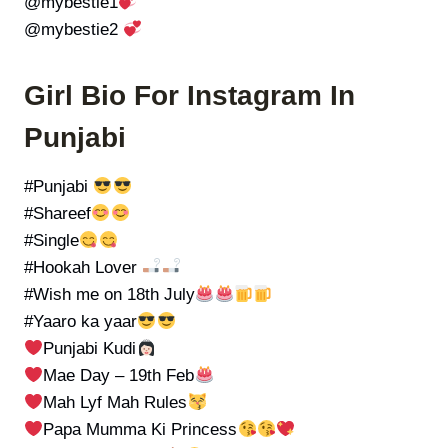
@mybestie1
@mybestie2
Girl Bio For Instagram In
Punjabi
#Punjabi
#Shareef
#Single
#Hookah Lover
#Wish me on 18th July
#Yaaro ka yaar
Punjabi Kudi
Mae Day – 19th Feb
Mah Lyf Mah Rules
Papa Mumma Ki Princess