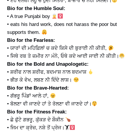
• ਏਹ ਦਲੇਰੀ ਲਹੂ ਚ ਹੁੰਦੀ ਮਿੱਤਰਾ, ਬਾਜ਼ਾਰ ਚ ਨਹੀਂ ਮਿਲਦੀ।
Bio for the Humble Soul:
• A true Punjabi boy
• eats his hard work, does not harass the poor but
supports them.
Bio for the Fearless:
• ਯਾਰਾਂ ਦੀ ਮਹਿਫ਼ਿਲਾਂ ਚ ਕਦੇ ਕਿਸੇ ਦੀ ਬੁਰਾਈ ਨੀ ਕੀਤੀ,
• ਜਿਥੇ ਰਬ ਤੇ ਜ਼ਮੀਰ ਨਾ ਮੰਨੇ, ਓਥੇ ਕਦੇ ਆਈ ਜਾਈ ਨੀ ਕੀਤੀ।
Bio for the Bold and Unapologetic:
• ਸ਼ਰੀਫ ਨਾਲ ਸ਼ਰੀਫ, ਬਦਮਾਸ਼ ਨਾਲ ਬਦਮਾਸ਼
• ਭੀੜ ਕੇ ਵੇਖ, ਲਬਣ ਨੀ ਦਿੰਦੇ ਲਾਸ਼।
Bio for the Brave-Hearted:
• ਗੱਭਰੂ ਪਿੰਡਾਂ ਆਲੇ ਹਾਂ,
• ਬੋਲਣਾ ਵੀ ਜਾਣਦੇ ਹਾਂ ਤੇ ਰੋਲਣਾ ਵੀ ਜਾਣਦੇ ਹਾਂ।
Bio for the Fitness Freak:
• ਛੇ ਫੁੱਟੇ ਗਭਰੂ, ਕੁੱਕੜ ਦੇ ਸ਼ੌਕੀਨ
• ਜਿਮ ਦਾ ਕ੍ਰੇਜ਼, ਨਸ਼ੇ ਤੋਂ ਪ੍ਰੇਜ।🏋