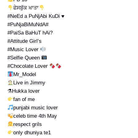
ਫੇਸਬੁੱਕ ਖਾਤਾ
#NeEd a PuNjAbi KuDi ♥
#PuNjaBiMuNdA#
#PaiSa BaHuT hAi?
#Attitude Girl’s
#Music Lover
#Selfie Queen
#Chocolate Lover
Mr_Model
Live in Jimmy
⚗Hukka lover
fan of me
punjabi music lover
celeb time 4th May
respect grils
only dhuniya te1