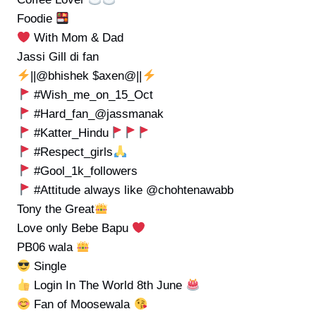
Foodie
With Mom & Dad
Jassi Gill di fan
||@bhishek $axen@||
#Wish_me_on_15_Oct
#Hard_fan_@jassmanak
#Katter_Hindu
#Respect_girls
#Gool_1k_followers
#Attitude always like @chohtenawabb
Tony the Great
Love only Bebe Bapu
PB06 wala
Single
Login In The World 8th June
Fan of Moosewala