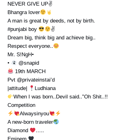
NEVER GIVE UP✌️
Bhangra lover
A man is great by deeds, not by birth.
#punjabi boy
✌
Dream big, think big and achieve big..
Respect everyone..
Mr. S!NgH•
•
@snapid
19th MARCH
Pvt @privateinstai’d
|attitude|
Ludhiana
When I was born..Devil said..”Oh Shit..!!
Competition
Alwaysinyou
A new-born traveler
Diamond
…..
Eminem
…….