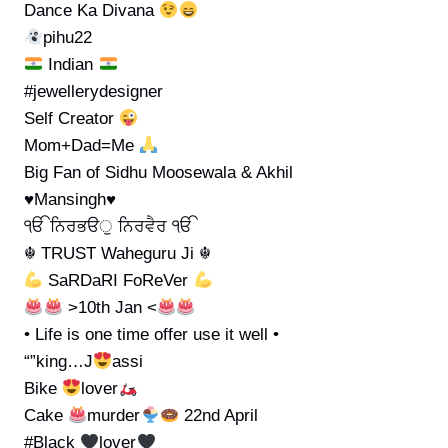
Dance Ka Divana
pihu22
Indian
#jewellerydesigner
Self Creator
Mom+Dad=Me
Big Fan of Sidhu Moosewala & Akhil
♥Mansingh♥
ੴ ਨਿਰਭੳੁ ਨਿਰਵੈਰ ੴ
☬ TRUST Waheguru Ji ‌☬
SaRDaRI FoReVer
>10th Jan <
• Life is one time offer use it well •
“”king…J
assi
Bike
lover
Cake
murder
22nd April
#Black
lover