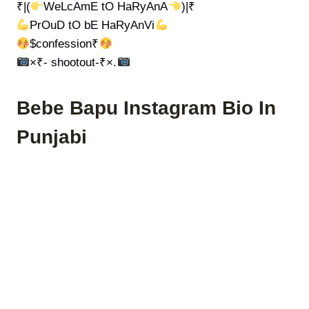
₹|(
WeLcAmE tO HaRyAnA
)|₹
PrOuD tO bE HaRyAnVi
$confession₹
×₹- shootout-₹×.
Bebe Bapu Instagram Bio In
Punjabi