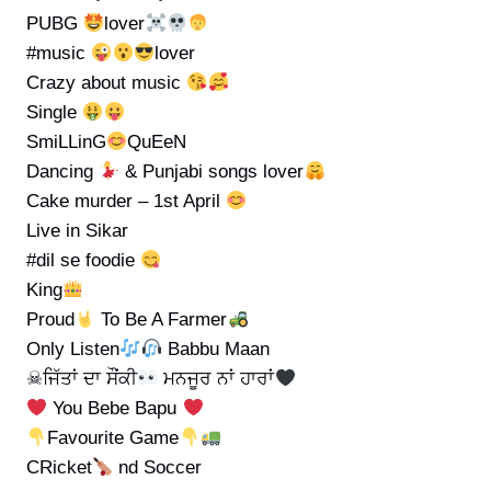
PUBG
lover
#music
lover
Crazy about music
Single
SmiLLinG
QuEeN
Dancing
& Punjabi songs lover
Cake murder – 1st April
Live in Sikar
#dil se foodie
King
Proud
To Be A Farmer
Only Listen
Babbu Maan
☠ਜਿੱਤਾਂ ਦਾ ਸੌਂਕੀ
ਮਨਜੂਰ ਨਾਂ ਹਾਰਾਂ
You Bebe Bapu
Favourite Game
CRicket
nd Soccer