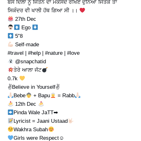
ਬਸ ਦਿਲਾਂ ਨੂੰ ਜਿੱਤਨ ਦਾ ਮਕਸਦ ਰਖਿਏ ਦੁਨਿਆ ਜਿਤਕੇ ਤਾਂ
ਸਿਕੰਦਰ ਵੀ ਖਾਲੀ ਹੱਥ ਗਿਆ ਸੀ ।।
27th Dec
Ego
5”8
Self-made
#travel | #help | #nature | #love
@snapchatid
ਤੇਰੇ ਆਲਾ ਜੱਟ
0.7k
✌️Believe in Yourself✌️
Bebe
+ Bapu
= Rabb
12th Dec
Pinda Wale JaTT➡
Lyricist = Jaani Ustaad
Wakhra Subah
Girls were Respect☺