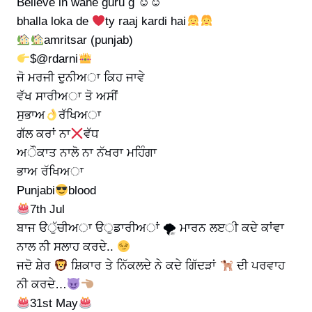
Believe in wahe guru g ☺☺
bhalla loka de
ty raaj kardi hai
amritsar (punjab)
$@rdarni
ਜੋ ਮਰਜੀ ਦੁਨੀਅਾ ਕਿਹ ਜਾਵੇ
ਵੱਖ ਸਾਰੀਅਾ ਤੋ ਅਸੀਂ
ਸੁਭਾਅ
ਰੱਖਿਅਾ
ਗੱਲ ਕਰਾਂ ਨਾ
ਵੱਧ
ਅੌਕਾਤ ਨਾਲੋ ਨਾ ਨੱਖਰਾ ਮਹਿੰਗਾ
ਭਾਅ ਰੱਖਿਅਾ
Punjabi
blood
7th Jul
ਬਾਜ ੳੁੱਚੀਅਾ ੳੁਡਾਰੀਅਾਂ 🌪 ਮਾਰਨ ਲੲੀ ਕਦੇ ਕਾਂਵਾ
ਨਾਲ ਨੀ ਸਲਾਹ ਕਰਦੇ..
ਜਦੋ ਸ਼ੇਰ
ਸ਼ਿਕਾਰ ਤੇ ਨਿੱਕਲਦੇ ਨੇ ਕਦੇ ਗਿੱਦੜਾਂ
ਦੀ ਪਰਵਾਹ
ਨੀ ਕਰਦੇ…
31st May