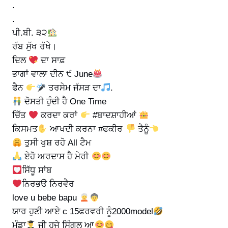
.
.
ਪੀ.ਬੀ. ੩੨
ਰੱਬ ਸੁੱਖ ਰੱਖੇ।
ਦਿਲ
ਦਾ ਸਾਫ਼
ਭਾਗਾਂ ਵਾਲਾ ਦੀਨ ੯ June
ਫੈਨ
ਤਰਸੇਮ ਜੱਸੜ ਦਾ
.
ਦੋਸਤੀ ਹੁੰਦੀ ਹੈ One Time​
ਚਿੱਤ
ਕਰਦਾ ਕਰਾਂ
#ਬਾਦਸ਼ਾਹੀਆਂ
ਕਿਸਮਤ
ਆਖਦੀ ਕਰਨਾ #ਫਕੀਰ
ਤੈਨੂੰ
ਤੁਸੀ ਖੁਸ਼ ਰਹੋ All ਟੈਮ
ਏਹੋ ਅਰਦਾਸ ਹੈ ਮੇਰੀ ​
ਸਿੱਧੂ ਸਾਂਬ
ਨਿਰਭੳ ਨਿਰਵੈਰ
love u bebe bapu
ਯਾਰ ਹੁਣੀ ਆਏ c 15ਫਰਵਰੀ ਨੂੰ2000model
ਮੁੰਡਾ
ਜੀ ਹਜੇ ਸਿੰਗਲ ਆ