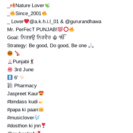
_
Nature Lover
_
Since_2001
_ Lover
@a.k.h.i.l_01 & @gururandhawa
Mr. PerFecT PUNJAB!
Goal: ਨਿਰਭਉ ਨਿਰਵੈਰ ☬ ੴ
Strategy: Be good, Do good, Be one
Punjabi
3rd June
6’
Pharmacy
Jaspreet Kaur
#bindass kudi
#papa ki paari
#musiclover
#dosthon ki jnn