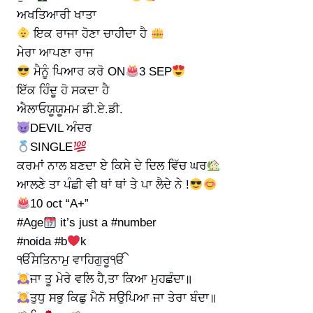
ਅਖਤਿਆਰੀ ਖਾਤਾ
ਇਕ ਰਾਜਾ ਹੋਣਾ ਚਾਹੀਦਾ ਹੈ
ਮੇਰਾ ਆਪਣਾ ਰਾਜ
ਮੈਨੂੰ ਪਿਆਰ ਕਰੋ ON
3 SEP
ਇੱਕ ਹਿੰਦੂ ਹੋ ਸਕਦਾ ਹੈ
ਐਲਾਓਯੂਯੂਮਮ ਡੀ.ਏ.ਡੀ.
DEVIL ਅੰਦਰ
SINGLE
ਕਰਮਾਂ ਨਾਲ ਬਣਦਾ ਏ ਕਿਸੇ ਦੇ ਦਿਲ ਵਿੱਚ ਘਰ
ਆਲਣੇ ਤਾ ਪੰਛੀ ਵੀ ਥਾਂ ਥਾਂ ਤੇ ਪਾ ਲੈਦੇ ਨੇ !
10 oct “A+”
#Age
it’s just a #number
#noida #b
k
ੴਸਤਿਨਾਮੁ ਵਾਹਿਗੁਰੂੴ
ਜਾ ਤੂ ਮੇਰੇ ਵਲਿ ਹੈ,ਤਾ ਕਿਆ ਮੁਹਛੰਦਾ॥
ਤੁਧੁ ਸਭੁ ਕਿਛੁ ਮੈਨੋ ਸਉਪਿਆ ਜਾ ਤੇਰਾ ਬੰਦਾ॥