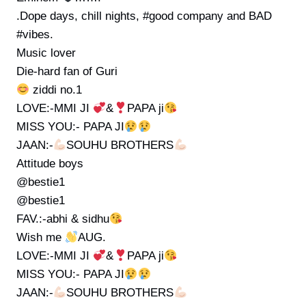
.Dope days, chill nights, #good company and BAD
#vibes.
Music lover
Die-hard fan of Guri
ziddi no.1
LOVE:-MMI JI
&
PAPA ji
MISS YOU:- PAPA JI
JAAN:-
SOUHU BROTHERS
Attitude boys
@bestie1
@bestie1
FAV.:-abhi & sidhu
Wish me
AUG.
LOVE:-MMI JI
&
PAPA ji
MISS YOU:- PAPA JI
JAAN:-
SOUHU BROTHERS