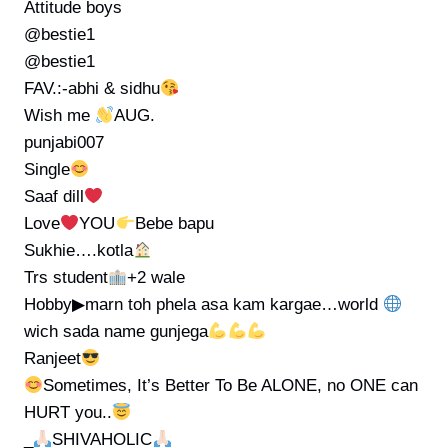
Attitude boys
@bestie1
@bestie1
FAV.:-abhi & sidhu
Wish me
AUG.
punjabi007
Single
Saaf dill
Love
YOU
Bebe bapu
Sukhie….kotla
Trs student
+2 wale
Hobby▶marn toh phela asa kam kargae…world
wich sada name gunjega
Ranjeet
Sometimes, It’s Better To Be ALONE, no ONE can
HURT you..
_
SHIVAHOLIC