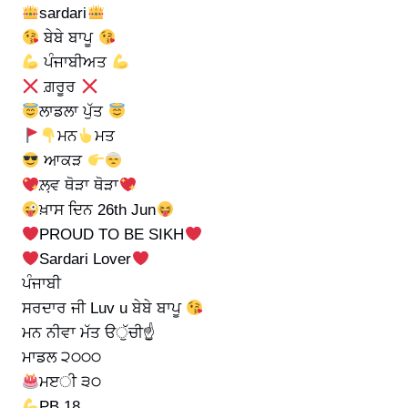
sardari
ਬੇਬੇ ਬਾਪੂ
ਪੰਜਾਬੀਅਤ
ਗ਼ਰੂਰ
ਲਾਡਲਾ ਪੁੱਤ
ਮਨ
ਮਤ
ਆਕੜ
ਲ਼਼ਵ ਥੋੜਾ ਥੋੜਾ
ਖ਼ਾਸ ਦਿਨ 26th Jun
PROUD TO BE SIKH
Sardari Lover
ਪੰਜਾਬੀ
ਸਰਦਾਰ ਜੀ Luv u ਬੇਬੇ ਬਾਪੂ
ਮਨ ਨੀਵਾ ਮੱਤ ੳੁੱਚੀ☝
ਮਾਡਲ ੨੦੦੦
ਮੲੀ ੩੦
PB 18