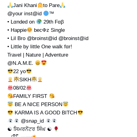
Jani Khani
to Pare
@your inst@id
™
• Lαnded on
29th Fαβ
• Happie
becΦz Single
• Lil Bro @broinst@id @broinst@id
• Little by little One walk fαr!
Travel | Nature | Adventure
@N.A.M.E.
22 yo
SIKH
08/02
FAMILY FIRST
BE A NICE PERSON
KARMA IS A GOOD BITCH
@snap_id
☯ ਸਿਮਰਨੇੱਟਰ ਸਿੰਘ ☯