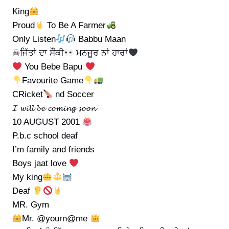
King
Proud
To Be A Farmer
Only Listen
Babbu Maan
☠ਜਿੱਤਾਂ ਦਾ ਸੌਂਕੀ
ਮਨਜੂਰ ਨਾਂ ਹਾਰਾਂ
You Bebe Bapu
Favourite Game
CRicket
nd Soccer
𝓘 𝔀𝓲𝓵𝓵 𝓫𝓮 𝓬𝓸𝓶𝓲𝓷𝓰 𝓼𝓸𝓸𝓷
10 AUGUST 2001
P.b.c school deaf
I’m family and friends
Boys jaat love
My king
Deaf
MR. Gym
Mr. @yourn@me