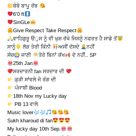
ਬੇਬੇ ਬਾਪੂ ਰੱਬ
6’0 ft
SinGLe
Give Respect Take Respect
ਵਾਹਿਗੁਰੂ ੳੁਸ ਨੂੰ ਵੀ ਖੁਸ਼ ਰੱਖੇ ਜਿਸਨੂੰ ਨਫਰਤ ਹੈ ਸਾਡੇ ਤੋਂ
ਸਾਨੂੰ
ਲੋੜ ਤੇਰੀ ਕਿੰਨੀ
ਅਸੀਂ ਦੱਸਦੇ
ਨਹੀਂ
ਸੱਚ
ਜਾਣੀ
ਤੇਰੇ ਬਿਨਾਂ ਕੱਖ
ਦੇ ਨਹੀਂ.. SP
25th Jan
ਸਰਦਾਰਨੀ fan ਸਰਦਾਰ ਦੀ
ਕੁੜੀ ਸਾਂਵਲੇ ਜੇ ਰੰਗ ਦੀ
ਪੰਜਾਬੀ Blood
18th Nov my Lucky day
PB 13 ਵਾਲੇ
Music lover
Sukh kharoud di fan
My lucky day 10th Sep.