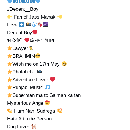
#Decent__Boy
Fan of Jass Manak
Love
Decent Boy
आदियोगी
ॐ नमः शिवाय
Lawyer
BRAHMIN
Wish me on 17th May
Photoholic
Adventure Lover
Punjabi Music
Superman ma to Salman ka fan
Mysterious Angel
Hum Nahi Sudrega
Hate Attitude Person
Dog Lover