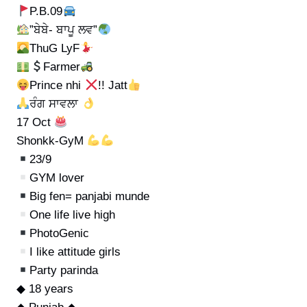
P.B.09
”ਬੇਬੇ- ਬਾਪੂ ਲਵ”
ThuG LyF
Farmer
Prince nhi
!! Jatt
ਰੰਗ ਸਾਵਲਾ
17 Oct
Shonkk-GyM
23/9
GYM lover
Big fen= panjabi munde
One life live high
PhotoGenic
I like attitude girls
Party parinda
◆ 18 years