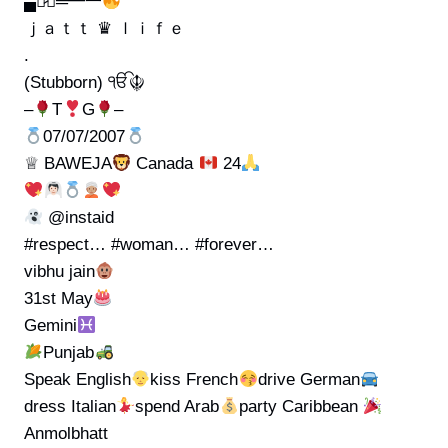
▄︻̷̿┻̿═━一
ｊａｔｔ ♛ ｌｉｆｅ
.
(Stubborn) ੴ☬
–
T
G
–
07/07/2007
♕ BAWEJA
Canada
24
@instaid
#respect… #woman… #forever…
vibhu jain
31st May
Gemini
Punjab
Speak English
kiss French
drive German
dress Italian
spend Arab
party Caribbean
Anmolbhatt