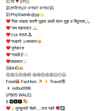
ਫਿ
ਪੁਰ
ਲਾਇਲਪੁਰ ਖਾਲਸਾ ਕਾਲਜ
Phÿšîøthêr@pÿ
’जिव जडला चरणी तुझ्या आधी वंदन तुझ # विठुराया
’जय महाराष्ट्र
९६k मराठा
’फडतरे ⚔सरकार
’पुणेकर⚜
’गावठी✌
सावकार
ŚÌĐHŮ
Ⓢⓐⓣⓝⓐⓜ ⓦⓐⓗⓔⓖⓤⓡⓤ
Food
FasHion
Travel
sidhu0098
(PB05 WALE)
9 🅼🅰🆈
मुस्कुराते चेहरे….राज गहरे