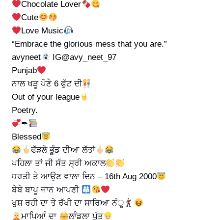
Chocolate Lover
Cute
Love Music
“Embrace the glorious mess that you are.”
avyneet
IG@avy_neet_97
Punjab
ਨਾਲ ਖੜੂ ਪੋਣੇ 6 ਫੁੱਟ ਦੀ
Out of your league
Poetry.
✒
Blessed
ਫੱੜਲੋ ਭੂੰਡ ਦੀਆ ਲੱਤਾਂ
ਪਹਿਲਾ ਤਾਂ ਜੀ ਸੱਤ ਸ੍ਰੀ ਅਕਾਲ
ਧਰਤੀ ਤੇ ਆਉਣ ਵਾਲਾ ਦਿਨ – 16th Aug 2000
ਬੇਬੇ ਬਾਪੂ ਜਾਨ ਆਪਣੀ
ਖੁਸ਼ ਰਹੀ ਦਾ ਤੇ ਰੱਖੀ ਦਾ ਸਾਰਿਆ ਨੰੂ
ਮਾਪਿਆੰ ਦਾ
ਲਾੰਡਲਾ ਪੁੱਤ