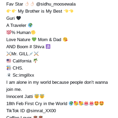
Fav Star
@sidhu_moosewala
My Brother is My Best
Guri
A Traveler
% Human
Love Nature
Mom & Dad
AND Boom # Shiva
Mr. GILL
California
CHS.
Sc:imgillxx
I am alone in my world because people don’t wanna
join me.
Innocent Jatti
18th Feb First Cry in the World
TikTok ID @simrat_XX00
Coffee Lover