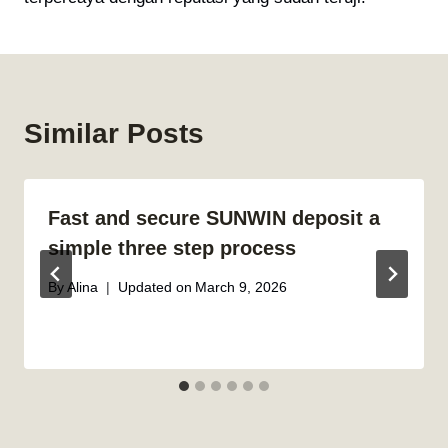
Similar Posts
Fast and secure SUNWIN deposit a
simple three step process
By
Alina
Updated on
March 9, 2026