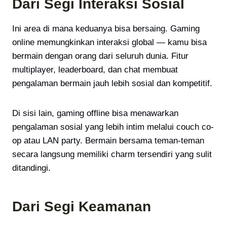
Dari Segi Interaksi Sosial
Ini area di mana keduanya bisa bersaing. Gaming
online memungkinkan interaksi global — kamu bisa
bermain dengan orang dari seluruh dunia. Fitur
multiplayer, leaderboard, dan chat membuat
pengalaman bermain jauh lebih sosial dan kompetitif.
Di sisi lain, gaming offline bisa menawarkan
pengalaman sosial yang lebih intim melalui couch co-
op atau LAN party. Bermain bersama teman-teman
secara langsung memiliki charm tersendiri yang sulit
ditandingi.
Dari Segi Keamanan