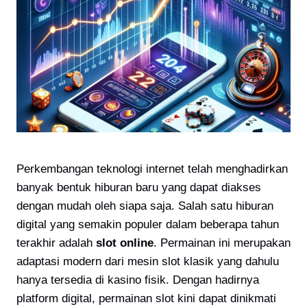
Perkembangan teknologi internet telah menghadirkan
banyak bentuk hiburan baru yang dapat diakses
dengan mudah oleh siapa saja. Salah satu hiburan
digital yang semakin populer dalam beberapa tahun
terakhir adalah
slot online
. Permainan ini merupakan
adaptasi modern dari mesin slot klasik yang dahulu
hanya tersedia di kasino fisik. Dengan hadirnya
platform digital, permainan slot kini dapat dinikmati