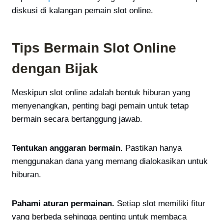
diskusi di kalangan pemain slot online.
Tips Bermain Slot Online
dengan Bijak
Meskipun slot online adalah bentuk hiburan yang
menyenangkan, penting bagi pemain untuk tetap
bermain secara bertanggung jawab.
Tentukan anggaran bermain.
Pastikan hanya
menggunakan dana yang memang dialokasikan untuk
hiburan.
Pahami aturan permainan.
Setiap slot memiliki fitur
yang berbeda sehingga penting untuk membaca