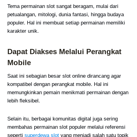
Tema permainan slot sangat beragam, mulai dari
petualangan, mitologi, dunia fantasi, hingga budaya
populer. Hal ini membuat setiap permainan memiliki
karakter unik.
Dapat Diakses Melalui Perangkat
Mobile
Saat ini sebagian besar slot online dirancang agar
kompatibel dengan perangkat mobile. Hal ini
memungkinkan pemain menikmati permainan dengan
lebih fleksibel.
Selain itu, berbagai komunitas digital juga sering
membahas permainan slot populer melalui referensi
seperti
superdewa slot
yang menjadi salah satu topik