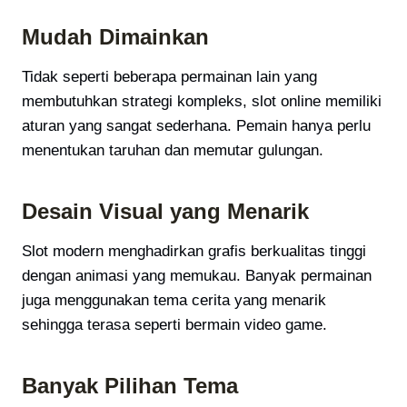
Mudah Dimainkan
Tidak seperti beberapa permainan lain yang
membutuhkan strategi kompleks, slot online memiliki
aturan yang sangat sederhana. Pemain hanya perlu
menentukan taruhan dan memutar gulungan.
Desain Visual yang Menarik
Slot modern menghadirkan grafis berkualitas tinggi
dengan animasi yang memukau. Banyak permainan
juga menggunakan tema cerita yang menarik
sehingga terasa seperti bermain video game.
Banyak Pilihan Tema