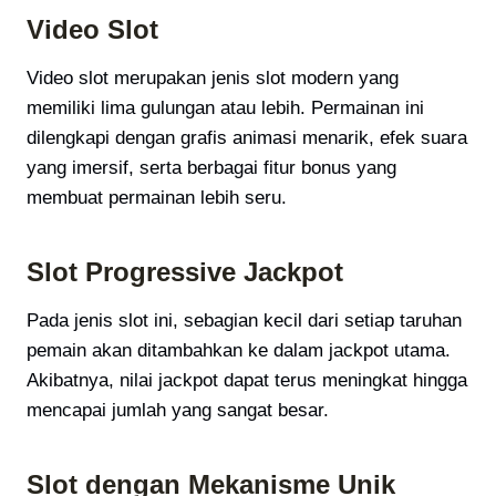
Video Slot
Video slot merupakan jenis slot modern yang
memiliki lima gulungan atau lebih. Permainan ini
dilengkapi dengan grafis animasi menarik, efek suara
yang imersif, serta berbagai fitur bonus yang
membuat permainan lebih seru.
Slot Progressive Jackpot
Pada jenis slot ini, sebagian kecil dari setiap taruhan
pemain akan ditambahkan ke dalam jackpot utama.
Akibatnya, nilai jackpot dapat terus meningkat hingga
mencapai jumlah yang sangat besar.
Slot dengan Mekanisme Unik