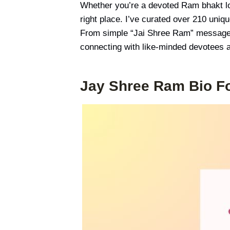
Whether you’re a devoted Ram bhakt loo
right place. I’ve curated over 210 uniq
From simple “Jai Shree Ram” messages t
connecting with like-minded devotees a
Jay Shree Ram Bio F