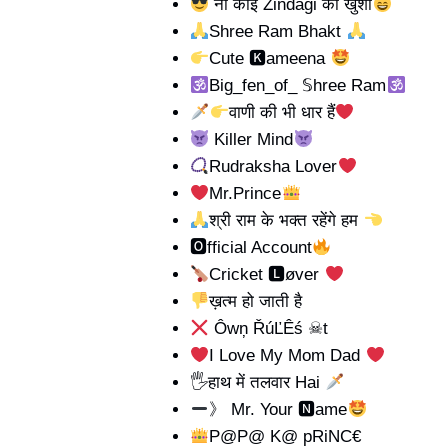
ना कोई Zindagi की खुशी
Shree Ram Bhakt
Cute 🅺ameena
Big_fen_of_ 𝕊hree Ram
वाणी की भी धार हैं
Killer Mind
Rudraksha Lover
Mr.Prince
श्री राम के भक्त रहेंगे हम
🅾fficial Account
Cricket 🅻øver
ख़त्म हो जाती है
Ôwņ ŘúĽÊś ☠t
I Love My Mom Dad
🖐
हाथ में तलवार Hai
》 Mr. Your 🅽ame
P@P@ K@ pRiNC€