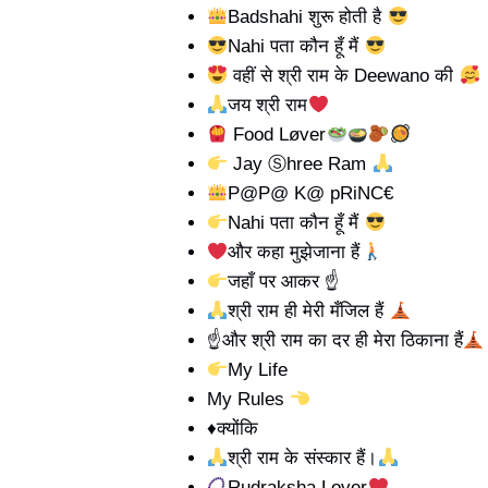
Badshahi शुरू होती है
Nahi पता कौन हूँ मैं
वहीं से श्री राम के Deewano की
जय श्री राम
Food Løver
Jay Ⓢhree Ram
P@P@ K@ pRiNC€
Nahi पता कौन हूँ मैं
और कहा मुझेजाना हैं
जहाँ पर आकर ☝
श्री राम ही मेरी मँजिल हैं
☝
और श्री राम का दर ही मेरा ठिकाना हैं
My Life
My Rules
♦️क्योंकि
श्री राम के संस्कार हैं।
Rudraksha Lover