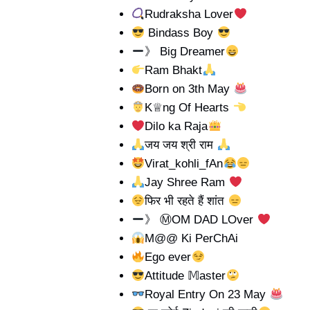
Rudraksha Lover
Bindass Boy
》 Big Dreamer
Ram Bhakt
Born on 3th May
K♕ng Of Hearts
Dilo ka Raja
जय जय श्री राम
Virat_kohli_fAn
Jay Shree Ram
फिर भी रहते हैं शांत
》 ⓂOM DAD LOver
M@@ Ki PerChAi
Ego ever
Attitude 𝕄aster
Royal Entry On 23 May