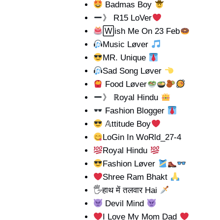
Badmas Boy
》 R15 LoVer
🅆ish Me On 23 Feb
Music Løver
MR. Unique
Sad Song Løver
Food Løver
》 ℝoyal Hindu
Fashion Blogger
𝔸ttitude Boy
LoGin In WoRld_27-4
Royal Hindu
Fashion Løver
Shree Ram Bhakt
🖐
हाथ में तलवार Hai
Devil Mind
I Love My Mom Dad