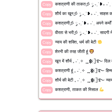
कशत्राणी की ताकत彡 ༘ ˗ˏˋ❥₊ ˗ˋˏ सं
Copy
शौर्य का खून彡 ༘ ˗ˏˋ❥₊ ˗ˋˏ साहस 
Copy
कशत्राणी彡 ༘ ˗ˏˋ❥₊ ˗ˋˏ अपने कर्मों
Copy
वीरता से भरी彡 ༘ ˗ˏˋ❥₊ ˗ˋˏ सादगी में 
Copy
न्याय की शक्ति, धर्म की बेटी
Copy
शेरनी की तरह जीती हूं
Copy
खून में शौर्य ₊ ˗ˋˏ✧ ͙ ͙۪۪̥ ͙𒆜𓊉࿐ दिल
Copy
कशत्राणी हूं ₊ ˗ˋˏ✧ ͙ ͙۪۪̥ ͙𒆜𓊉࿐ हि
Copy
शौर्य की बेटी ₊ ˗ˋˏ✧ ͙ ͙۪۪̥ ͙𒆜𓊉࿐ न्य
Copy
कशत्राणी, ताकत की मिसाल
Copy