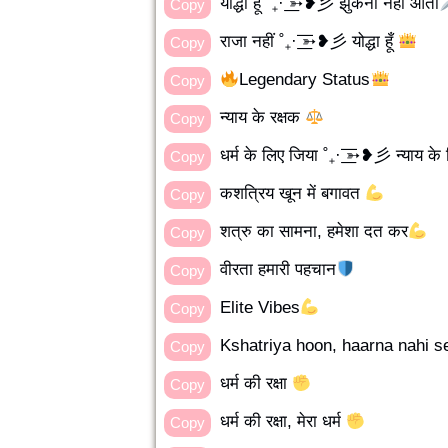
योद्धा हूं ˚₊· ͟͟͞͞➳❥彡 झुकना नहीं आता
Copy
राजा नहीं ˚₊· ͟͟͞͞➳❥彡 योद्धा हूँ
Copy
Legendary Status
Copy
न्याय के रक्षक
Copy
धर्म के लिए जिया ˚₊· ͟͟͞͞➳❥彡 न्याय के
Copy
कशत्रिय खून में बगावत
Copy
शत्रु का सामना, हमेशा दत कर
Copy
वीरता हमारी पहचान
Copy
Elite Vibes
Copy
Kshatriya hoon, haarna nahi 
Copy
धर्म की रक्षा
Copy
धर्म की रक्षा, मेरा धर्म
Copy