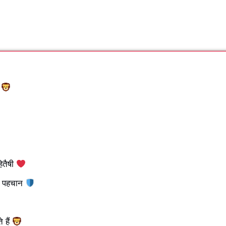
ल
हितैषी
ारी पहचान
 हैं