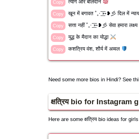
त्याग और बलिदान
Copy
खून में बगावत ˚₊· ͟͟͞͞➳❥彡 दिल में न्या
Copy
सत्ता नहीं ˚₊· ͟͟͞͞➳❥彡 सेवा हमारा लक्ष्य
Copy
युद्ध के मैदान का योद्धा
Copy
कशत्रिय वंश, शौर्य में अव्वल
Copy
Need some more bios in Hindi? See thi
क्षत्रिय bio for Instagram g
Here are some क्षत्रिय bio ideas for gir