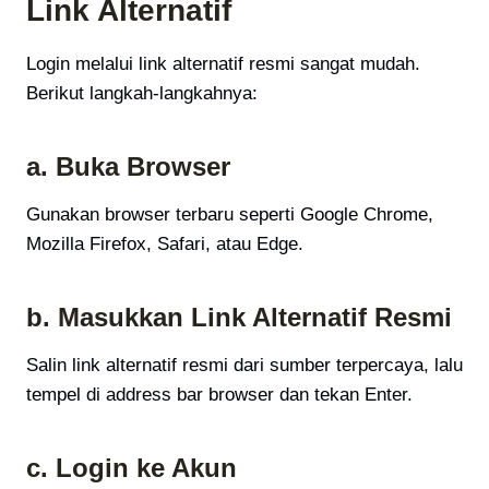
Link Alternatif
Login melalui link alternatif resmi sangat mudah.
Berikut langkah-langkahnya:
a. Buka Browser
Gunakan browser terbaru seperti Google Chrome,
Mozilla Firefox, Safari, atau Edge.
b. Masukkan Link Alternatif Resmi
Salin link alternatif resmi dari sumber terpercaya, lalu
tempel di address bar browser dan tekan Enter.
c. Login ke Akun