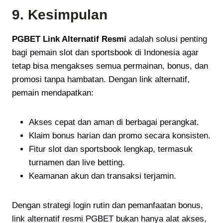
9. Kesimpulan
PGBET Link Alternatif Resmi
adalah solusi penting
bagi pemain slot dan sportsbook di Indonesia agar
tetap bisa mengakses semua permainan, bonus, dan
promosi tanpa hambatan. Dengan link alternatif,
pemain mendapatkan:
Akses cepat dan aman di berbagai perangkat.
Klaim bonus harian dan promo secara konsisten.
Fitur slot dan sportsbook lengkap, termasuk
turnamen dan live betting.
Keamanan akun dan transaksi terjamin.
Dengan strategi login rutin dan pemanfaatan bonus,
link alternatif resmi PGBET bukan hanya alat akses,