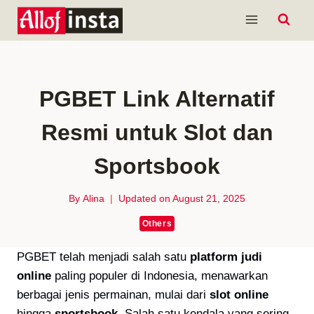
Skip
to
content
PGBET Link Alternatif
Resmi untuk Slot dan
Sportsbook
By
Alina
Updated on
August 21, 2025
Others
PGBET telah menjadi salah satu
platform judi
online
paling populer di Indonesia, menawarkan
berbagai jenis permainan, mulai dari
slot online
hingga
sportsbook
. Salah satu kendala yang sering