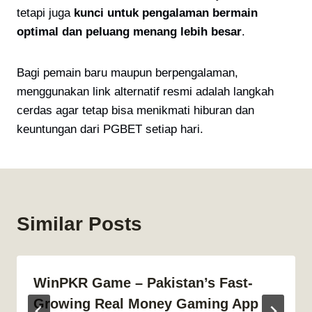
tetapi juga
kunci untuk pengalaman bermain
optimal dan peluang menang lebih besar
.
Bagi pemain baru maupun berpengalaman,
menggunakan link alternatif resmi adalah langkah
cerdas agar tetap bisa menikmati hiburan dan
keuntungan dari PGBET setiap hari.
Similar Posts
WinPKR Game – Pakistan’s Fast-
Growing Real Money Gaming App