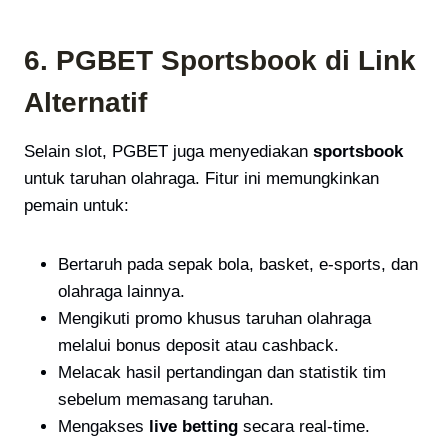
6. PGBET Sportsbook di Link
Alternatif
Selain slot, PGBET juga menyediakan
sportsbook
untuk taruhan olahraga. Fitur ini memungkinkan
pemain untuk:
Bertaruh pada sepak bola, basket, e-sports, dan
olahraga lainnya.
Mengikuti promo khusus taruhan olahraga
melalui bonus deposit atau cashback.
Melacak hasil pertandingan dan statistik tim
sebelum memasang taruhan.
Mengakses
live betting
secara real-time.