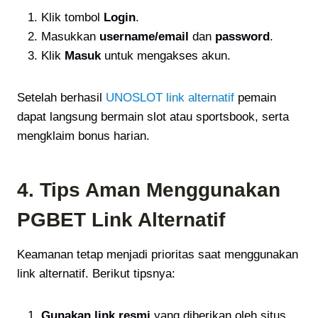
Klik tombol
Login
.
Masukkan
username/email
dan
password
.
Klik
Masuk
untuk mengakses akun.
Setelah berhasil
UNOSLOT
link alternatif
pemain
dapat langsung bermain slot atau sportsbook, serta
mengklaim bonus harian.
4. Tips Aman Menggunakan
PGBET Link Alternatif
Keamanan tetap menjadi prioritas saat menggunakan
link alternatif. Berikut tipsnya:
Gunakan link resmi
yang diberikan oleh situs