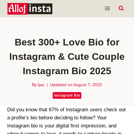
Skip
to
content
Best 300+ Love Bio for
Instagram & Cute Couple
Instagram Bio 2025
By
Ijaz
Updated on
August 7, 2025
Instagram Bio
Did you know that 67% of Instagram users check out
a profile’s bio before deciding to follow? Your
Instagram bio is your digital first impression, and
when it comes to love, it needs to capture hearts in