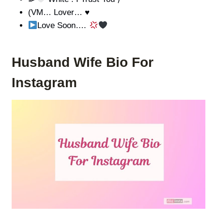
(VM… Lover… ♥️
Love Soon….
Husband Wife Bio For
Instagram