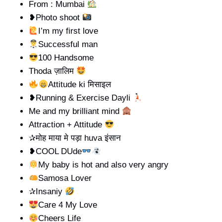
From : Mumbai
❥Photo shoot
I’m my first love
Successful man
100 Handsome
Thoda ज़ालिम
Attitude ki मिसाइल
❥Running & Exercise Dayli
Me and my brilliant mind
Attraction + Attitude
✰मोह माया मे पड़ा huva इंसान
❥COOL DUde
My baby is hot and also very angry
Samosa Lover
✰Insaniy
Care 4 My Love
Cheers Life