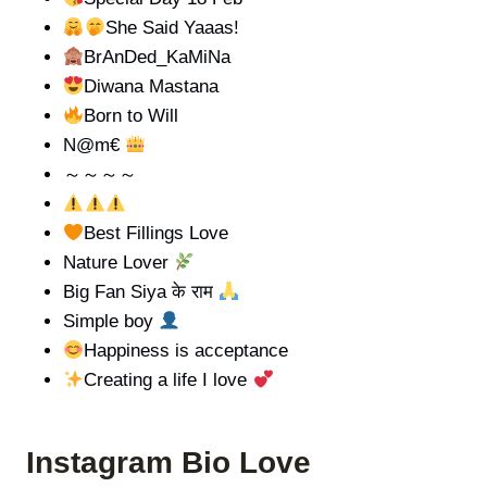
She Said Yaaas!
BrAnDed_KaMiNa
Diwana Mastana
Born to Will
N@m€
～～～～
Best Fillings Love
Nature Lover
Big Fan Siya के राम
Simple boy
Happiness is acceptance
Creating a life I love
Instagram Bio Love