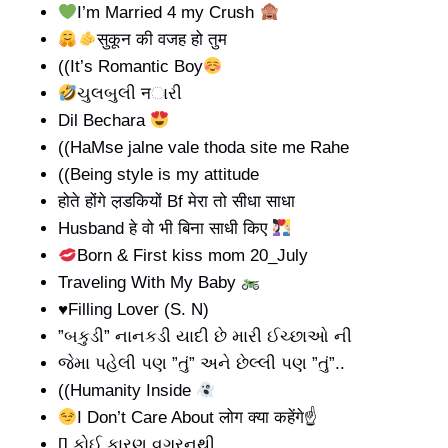
I’m Married 4 my Crush
सुकून की वजह हो तुम
((It’s Romantic Boy
ચુલબુલી नારી
Dil Bechara
((HaMse jalne vale thoda site me Rahe
((Being style is my attitude
होते होंगे ल़डकियों Bf मेरा तो सीधा साधा
Husband हे वो भी बिना साधी किए
Born & First kiss mom 20_July
Traveling With My Baby
♥️Filling Lover (S. N)
”બકુડી” નાનકડી યાદી છે મારી ઈચ્છાઓ ની
જેમા પહેલી પણ ”તું” અને છેલ્લી પણ ”તું”..
((Humanity Inside
I Don’t Care About लोग क्या कहेंगे☝
[] કોઈ કારણ વગરનથી