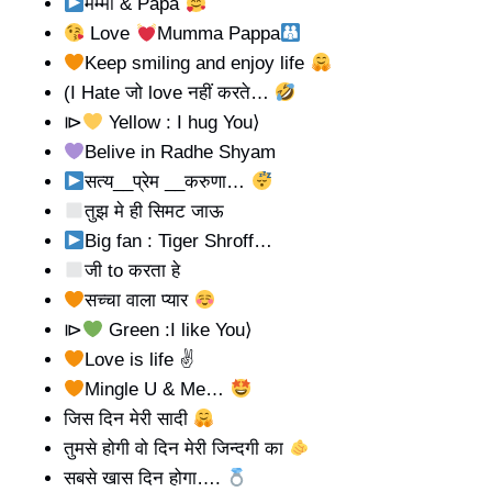
मम्मी & Papa
Love
Mumma Pappa
Keep smiling and enjoy life
(I Hate जो love नहीं करते…
⧐
Yellow : I hug You⟩
Belive in Radhe Shyam
सत्य__प्रेम __करुणा…
तुझ मे ही सिमट जाऊ
Big fan : Tiger Shroff…
जी to करता हे
सच्चा वाला प्यार
⧐
Green :I like You⟩
Love is life ✌
Mingle U & Me…
जिस दिन मेरी सादी
तुमसे होगी वो दिन मेरी जिन्दगी का
सबसे खास दिन होगा….