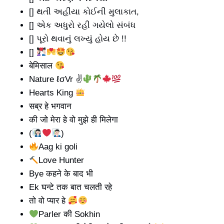
[] થતી અહીંયા કોઈની મુલાકાત,
[] એક અધુરો રહી ગયેલો સંબંધ
[] પૂરો થવાનું લખ્યું હોય છે !!
[]
बेमिसाल
Nature ℓσVr ✌
Hearts King
सब्र हे भगवान
की जो मेरा हे वो मुझे ही मिलेगा
(
)
Aag ki goli
Love Hunter
Bye कहने के बाद भी
Ek घन्टे तक बात चलती रहे
तो वो प्यार हे
Parler की Sokhin