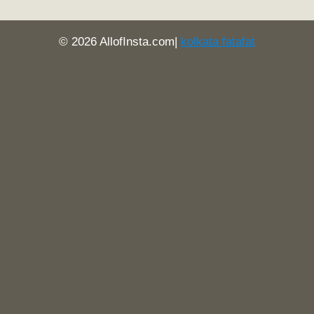
© 2026 AllofInsta.com|
kolkata fatafat