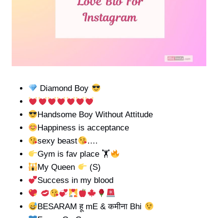
Diamond Boy
Handsome Boy Without Attitude
Happiness is acceptance
sexy beast
….
Gym is fav place 🏋
My Queen
(S)
Success in my blood
BESARAM हू mE & कमीना Bhi