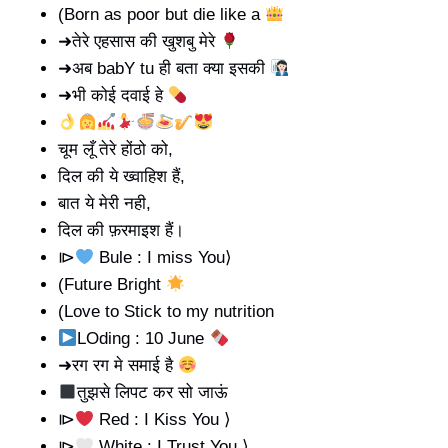
(Born as poor but die like a
➜तेरे एहसास की खुशबु मेरे
➜अब babY tu ही बता क्या इसकी
➜भी कोई दवाई हे
चूम लूँ तेरे होंठो को,
दिल की ये ख्वाहिश हैं,
बात ये मेरी नही,
दिल की फ़रमाइश हैं।
⧐
Bule : I miss You⟩
(Future Bright
(Love to Stick to my nutrition
LOding : 10 June
➜रग रग मे समाई है
तुझसे लिपट कर सो जाऊं
⧐
Red : I Kiss You ⟩
⧐
White : I Trust You ⟩