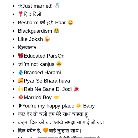
✰Just married!
ज़िंदादिली
Besharm की હદે Paar
Blackguardism
Like Joksh
दिलवाला♥️
Educated ParsOn
✰I’m not kanjus
Branded Harami
Pyar Se Bhara huva
Rab Ne Bana Di Jodi
Married Boy
❥You’re my happy place
Baby
कुछ देर तो चलो तुम मेरे साथ चाहता हू
कहना दिल को बात आंखे समझा ना पाई जो बात
दिल बेचैन है,
चाहे तुम्हारा साथ।