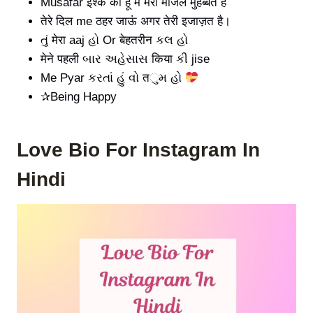
Musafar इश्क का हू मे मेरी मंजिल मुहब्बत हे
तेरे दिल me ठहर जाऊं अगर तेरी इजाज़त है।
તું मेरा aaj હો Or बेहतरीन કલ હો
मेने पहली બાર અહેસાસ किया કી jise
Me Pyar કરતાં હું વો तુમ હો
✰Being Happy
Love Bio For
Instagram In
Hindi