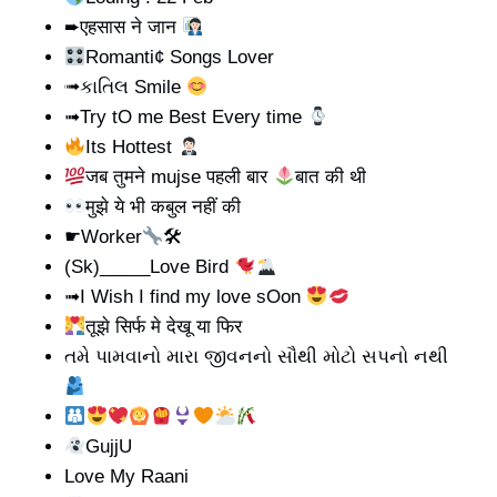
➨एहसास ने जान
Romanti¢ Songs Lover
➟કાતિલ Smile
➟Try tO me Best Every time
Its Hottest
जब तुमने mujse पहली बार
बात की थी
मुझे ये भी कबुल नहीं की
☛Worker
🛠
(Sk)_____Love Bird
➟I Wish I find my love sOon
तूझे सिर्फ मे देखू या फिर
તમે પામવાનો મારા જીવનનો સૌથી મોટો સપનો નથી
GujjU
Love My Raani